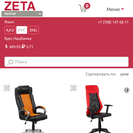
0
Меню
Язык:
+7 (708) 147 68 11
ҚАЗ
РУС
ENG
Курс Нацбанка
469.93
5.71
Сортировать по:
цене