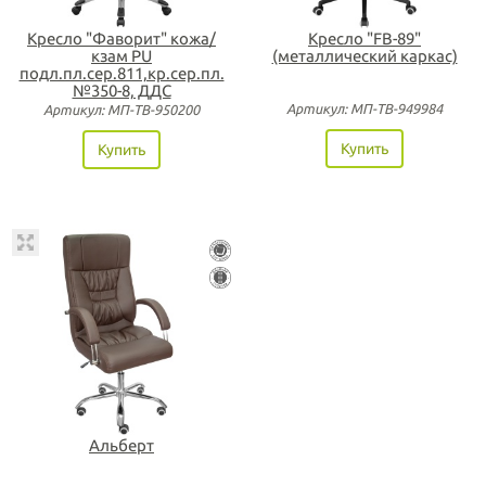
Кресло "Фаворит" кожа/
Кресло "FB-89"
кзам PU
(металлический каркас)
подл.пл.сер.811,кр.сер.пл.
№350-8, ДДС
Артикул: МП-ТВ-949984
Артикул: МП-ТВ-950200
Купить
Купить
Альберт