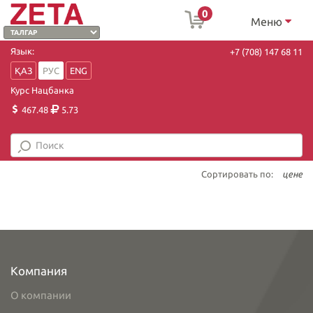
0
Меню
Язык:
+7 (708) 147 68 11
ҚАЗ
РУС
ENG
Курс Нацбанка
467.48
5.73
Сортировать по:
цене
Компания
О компании