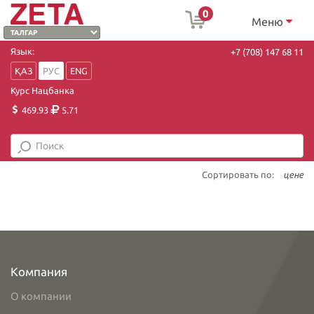
0
Меню
Язык:
+7 (708) 147 68 11
ҚАЗ
РУС
ENG
Курс Нацбанка
469.93
5.71
Сортировать по:
цене
Компания
О компании