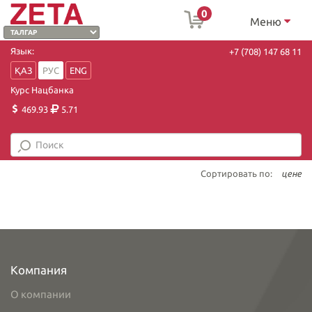
0
Меню
Язык:
+7 (708) 147 68 11
ҚАЗ
РУС
ENG
Курс Нацбанка
469.93
5.71
Сортировать по:
цене
Компания
О компании