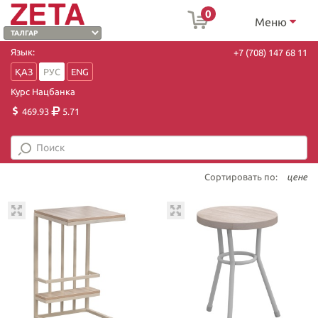
0
Меню
Язык:
+7 (708) 147 68 11
ҚАЗ
РУС
ENG
Курс Нацбанка
469.93
5.71
Сортировать по:
цене