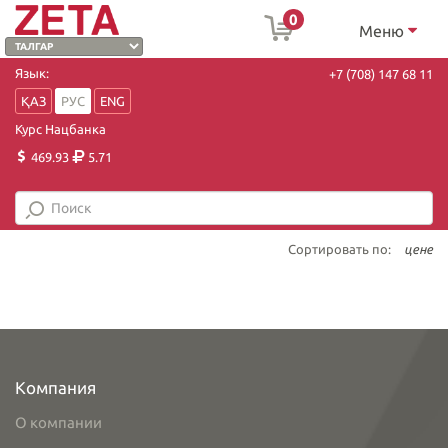
0
Меню
Язык:
+7 (708) 147 68 11
ҚАЗ
РУС
ENG
Курс Нацбанка
469.93
5.71
Сортировать по:
цене
Компания
О компании