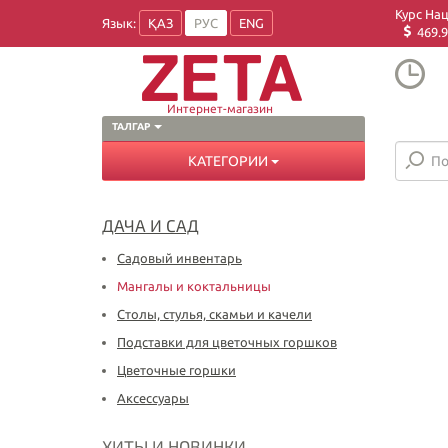
Курс На
Язык:
ҚАЗ
РУС
ENG
469.9
Интернет-магазин
ТАЛГАР
КАТЕГОРИИ
ДАЧА И САД
Садовый инвентарь
Мангалы и коктальницы
Столы, стулья, скамьи и качели
Подставки для цветочных горшков
Цветочные горшки
Аксессуары
ХИТЫ И НОВИНКИ