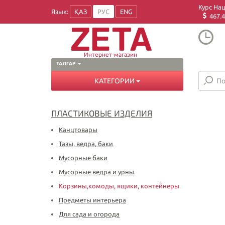
Курс На
Язык:
ҚАЗ
РУС
ENG
467.4
Интернет-магазин
ТАЛГАР
КАТЕГОРИИ
ПЛАСТИКОВЫЕ ИЗДЕЛИЯ
Канцтовары
Тазы, ведра, баки
Мусорные баки
Мусорные ведра и урны
Корзины,комоды, ящики, контейнеры
Предметы интерьера
Для сада и огорода