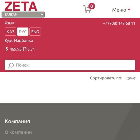
0
Меню
Язык:
+7 (708) 147 68 11
ҚАЗ
РУС
ENG
Курс Нацбанка
469.93
5.71
Сортировать по:
цене
Компания
О компании