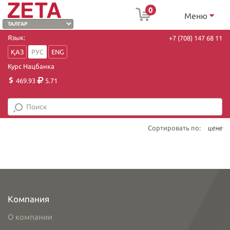
0
Меню
Язык:
+7 (708) 147 68 11
ҚАЗ
РУС
ENG
Курс Нацбанка
469.93
5.71
Сортировать по:
цене
Компания
О компании