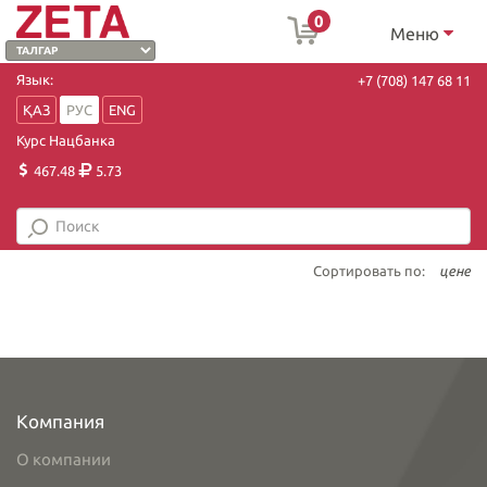
0
Меню
Язык:
+7 (708) 147 68 11
ҚАЗ
РУС
ENG
Курс Нацбанка
467.48
5.73
Сортировать по:
цене
Компания
О компании