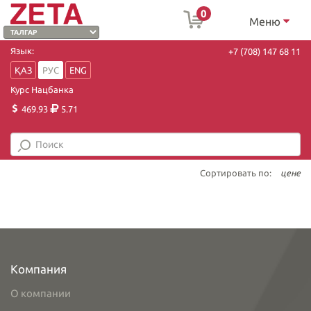
0
Меню
Язык:
+7 (708) 147 68 11
ҚАЗ
РУС
ENG
Курс Нацбанка
469.93
5.71
Сортировать по:
цене
Компания
О компании