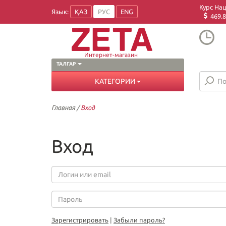
Курс На
Язык:
ҚАЗ
РУС
ENG
469.8
Интернет-магазин
ТАЛГАР
КАТЕГОРИИ
Главная
/
Вход
Вход
Зарегистрировать
|
Забыли пароль?