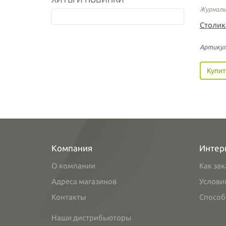
Журналь
Столик
Артикул
Купит
Компания
Интер
О компании
Как зак
Адреса магазинов
Услови
Контакты
Способ
Наши дистрибьюторы