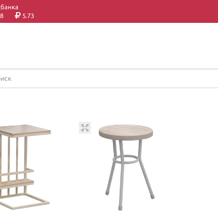
цбанка
8
5.73