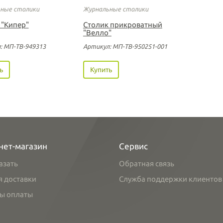
ные столики
Журнальные столики
 "Кипер"
Столик прикроватный
"Велло"
: МП-ТВ-949313
Артикул: МП-ТВ-950251-001
ь
Купить
нет-магазин
Сервис
азать
Обратная связь
я доставки
Служба поддержки клиентов
ы оплаты