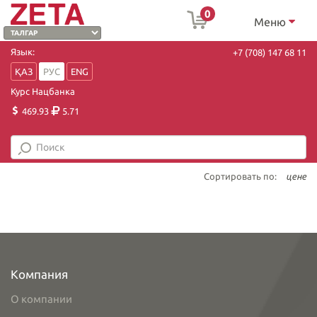
0
Меню
Язык:
+7 (708) 147 68 11
ҚАЗ
РУС
ENG
Курс Нацбанка
469.93
5.71
Сортировать по:
цене
Компания
О компании