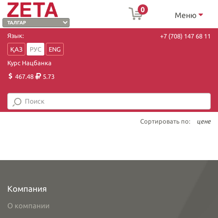
0
Меню
Язык:
+7 (708) 147 68 11
ҚАЗ
РУС
ENG
Курс Нацбанка
467.48
5.73
Сортировать по:
цене
Компания
О компании