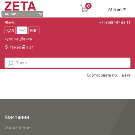
0
Меню
Язык:
+7 (708) 147 68 11
ҚАЗ
РУС
ENG
Курс Нацбанка
469.93
5.71
Сортировать по:
цене
Компания
О компании