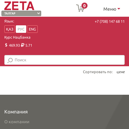
0
Меню
Язык:
+7 (708) 147 68 11
ҚАЗ
РУС
ENG
Курс Нацбанка
469.93
5.71
Сортировать по:
цене
Компания
О компании