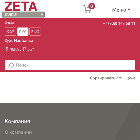
0
Меню
Язык:
+7 (708) 147 68 11
ҚАЗ
РУС
ENG
Курс Нацбанка
469.93
5.71
Сортировать по:
цене
Компания
О компании