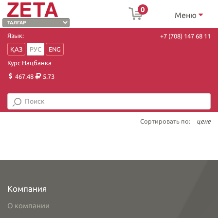
0
Меню
Язык:
+7 (708) 147 68 11
ҚАЗ
РУС
ENG
Курс Нацбанка
467.48
5.73
Сортировать по:
цене
Компания
О компании