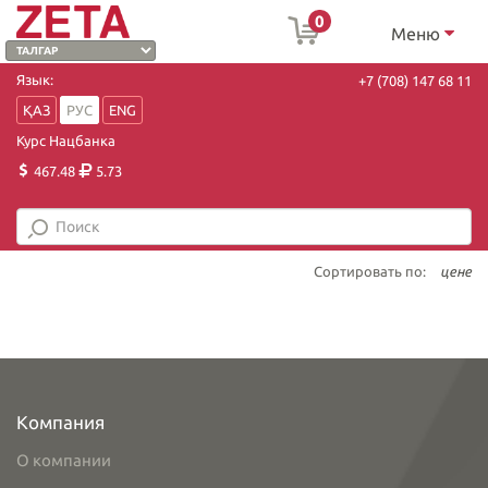
0
Меню
Язык:
+7 (708) 147 68 11
ҚАЗ
РУС
ENG
Курс Нацбанка
467.48
5.73
Сортировать по:
цене
Компания
О компании